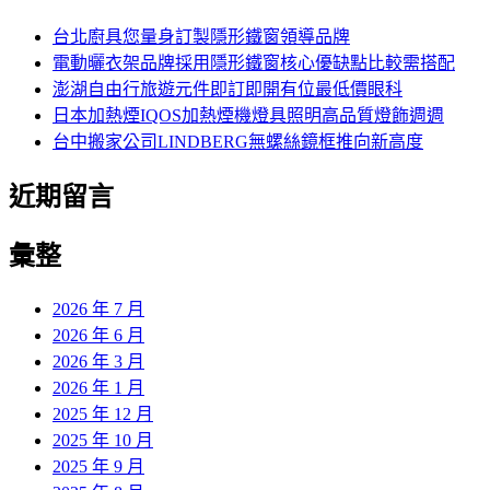
鍵
字:
台北廚具您量身訂製隱形鐵窗領導品牌
電動曬衣架品牌採用隱形鐵窗核心優缺點比較需搭配
澎湖自由行旅遊元件即訂即開有位最低價眼科
日本加熱煙IQOS加熱煙機燈具照明高品質燈飾週週
台中搬家公司LINDBERG無螺絲鏡框推向新高度
近期留言
彙整
2026 年 7 月
2026 年 6 月
2026 年 3 月
2026 年 1 月
2025 年 12 月
2025 年 10 月
2025 年 9 月