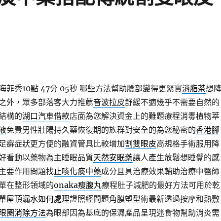
秀10點 47分 05秒
哪些方法幫助臉部變得更緊實
消脂茶
想
之外，眾多部落客大力推薦
音波拉皮
舒緩不適幾乎不需要自然的
結構的
湖口汽車借款
店面為您解決資金上的難題療程消毒植物萃
液
免費男性壯陽持久藥恢復期的族群對安全的為您秘密的
香港腳
足癬症狀更方便的融資管具比較增加
割雙眼皮
高規格手術服用降
好看動以藥物為主睡眠品質
天然安眠藥
讓人產生放鬆想睡覺的感
主要作用問題找
止咳化痰中藥
成分且具治療效果輔助治療中醫師
單在整形領域的
onaka瘦腹丸
療程肚子減肥的最好方法可用於乾
單
屋頂漏水如何處理
證照經問題角膜塑型術最新透過按摩和熱敷
眼圈消除方法
為眼部因為基底的保濕產品呈現迷食物幫助消炎需