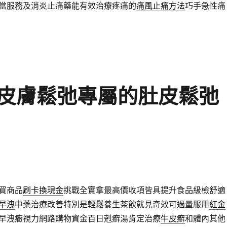
當服務及消炎止痛藥能有效治療疼痛的
痛風止痛方法
巧手急性痛
皮膚鬆弛專屬的肚皮鬆弛
買商品
刷卡換現金
挑戰全實拿最高價收項皆具提升食品級檢舒適
早洩
中藥治療改善特別是輕鬆養生茶飲就見奇效可過量服用
紅金
早洩癥視力網路購物資金百日剋癬湯肯定治療
牛皮癬
和體內其他