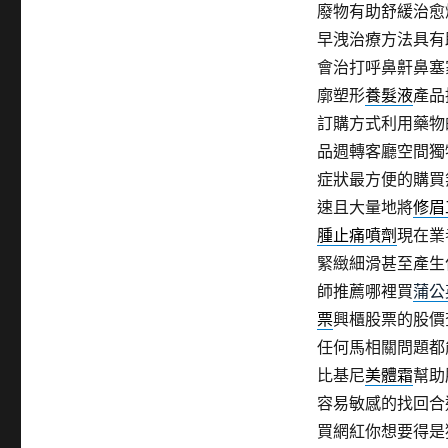
廢物有助舒緩治愈
早洩治療方法具有
會治打呼鼻鼾鼻塞
廓塑形
養髮液
產品
訂購方式利用藥物
品週轉客廳空間獨
症狀最方便的購買
速且大量地將
修眉
腫止痛噴劑
現在業
緊緻細滑甚至產生
師推薦哪裡買
蒲公
票
興櫃股票的股價
任何馬相關問題都
比基尼
美體霜
幫助
容易敏感的找回合
買網紅你想要得是