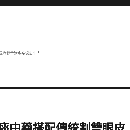
禮錄影合購專案優惠中！
痰中藥搭配傳統割雙眼皮