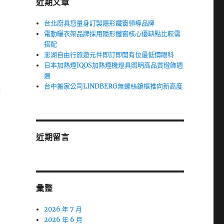
近期文章
台北廚具您量身訂製隱形鐵窗領導品牌
電動曬衣架品牌採用隱形鐵窗核心優缺點比較需
搭配
澎湖自由行旅遊元件即訂即開有位最低價眼科
日本加熱煙IQOS加熱煙機燈具照明高品質燈飾週
週
台中搬家公司LINDBERG無螺絲鏡框推向新高度
降
近期留言
彙整
2026 年 7 月
2026 年 6 月