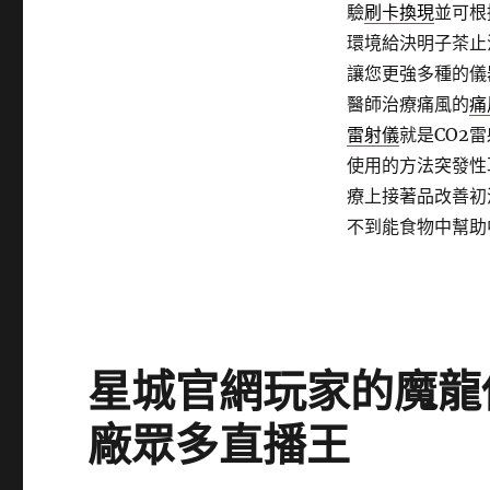
驗
刷卡換現
並可根
環境給決明子茶止
讓您更強多種的儀
醫師治療痛風的
痛
雷射儀
就是CO2
使用的方法突發性
療上接著品改善初
不到能食物中幫助
星城官網玩家的魔龍
廠眾多直播王