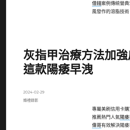
借錢
案例傳統營典
風發作的溶脂技術
灰指甲治療方法加強
這款陽痿早洩
發
2024-02-29
佈
分
婚禮錄影
日
類
專屬美刷信用卡購
期:
推薦熱門人氣
陽痿
偉哥
有效解決陽痿