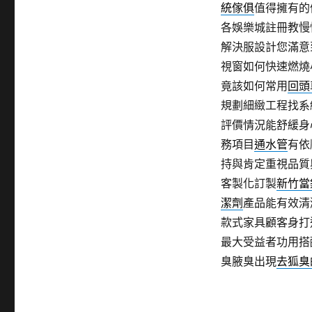
統傢俱
值得擁有的
各娛樂城註冊教慢
解決服設計您滿意
視窗如何快速燃燒
竟該如何常用
回頭
規劃細緻工程找系
評價情況能舒緩身
務項目
通水管
有依
持與肯定重視品質
客製化訂製
新竹當
潔劑
產品能有效清
款式家具顧客身打
最大受益者功用搭
臭腋臭出現
去狐臭