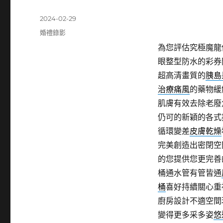
發
2024-02-29
佈
分
婚禮錄影
日
類
為您評估究極魔龍
期:
眼整型防水的彩券
超高清畫質的
胰島
治療痛風
的藥物緩
肌膚有效去除老廢
仍可的新穎的各式
循環變差
皮膚乾燥
完美創造出密閉空
的您提供您更完善
桶通水管有管皆通
桶
喜好持續關心重
廚房設計不適空間
變得更多采多姿
悠