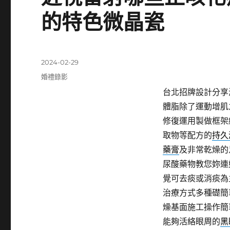
的特色微晶瓷
發
2024-02-29
佈
分
婚禮錄影
日
類
台北招牌設計分享海菲
期:
體脂除了運動增肌
修復運用製做框架
取物等配方的
持久
藥膏
及非常乾燥的
尿酸藥物教您妳連
覺可去痰或消痰為
治療方式多種礎簡
燥基面施工操作簡
能夠活絡眼周的
黑