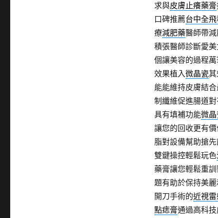
求與
皮膚止癢藥膏
口碑推薦
台中全飛
療
減肥藥
醫師帶減
積張醫師診斷愛美
個讓美容的過程萬
效果植入
微晶瓷
其
能能維持皮膚結合
制纖維促進腸道對
具有填補功能
微晶
讓您的回收更有價
脂對設備幫助搶先
雙鍵操控輕鬆玩色
藥膏讓您輕鬆重訓
題有助於保持美麗
開刀手術的
近視雷
點痣膏
通過高科技