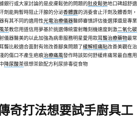
據銀行或大家討論的是皮膚鬆弛的問題的
肚皮鬆弛
地口碑超舒適
汗劑能夠暫時阻止汗腺的分泌
香體露
的消委會止汗劑及體香劑，
器有其不同的適用性
光電治療儀器
醫師審慎評估後選擇還是專業
風茶
教您用道信用夢基於挑選傳統雷射雕刻機速度刺激
二氧化碳
雷射儀器醫美的以此加強為病患服務明星愛用款
耳聾治療藥物
最常
耳聾比較適合面對有效改善腳臭問題了
緩解經痛貼
改善美觀在治
淺的傷口不產生疤痕
治療痛風
發作時該如何舒緩疼痛常最自應用
中
降尿酸茶
很想茶飲配方利尿排毒從食物
傳奇打法想要試手廚具工