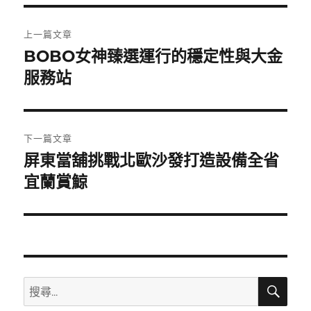
期:
文
上一篇文章
章
BOBO女神臻選運行的穩定性與大金
上
一
服務站
導
篇
覽
文
章:
下一篇文章
屏東當舖挑戰北歐沙發打造設備全省
下
一
宜蘭賞鯨
篇
文
章:
搜
搜
尋
尋