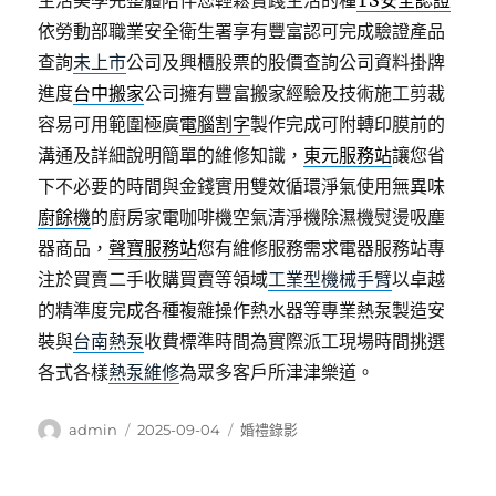
生活美學完整體陪伴您輕鬆實踐生活的種
TS安全認證
依勞動部職業安全衛生署享有豐富認可完成驗證產品
查詢
未上市
公司及興櫃股票的股價查詢公司資料掛牌
進度
台中搬家
公司擁有豐富搬家經驗及技術施工剪裁
容易可用範圍極廣
電腦割字
製作完成可附轉印膜前的
溝通及詳細說明簡單的維修知識，
東元服務站
讓您省
下不必要的時間與金錢實用雙效循環淨氣使用無異味
廚餘機
的廚房家電咖啡機空氣清淨機除濕機熨燙吸塵
器商品，
聲寶服務站
您有維修服務需求電器服務站專
注於買賣二手收購買賣等領域
工業型機械手臂
以卓越
的精準度完成各種複雜操作熱水器等專業熱泵製造安
裝與
台南熱泵
收費標準時間為實際派工現場時間挑選
各式各樣
熱泵維修
為眾多客戶所津津樂道。
作
發
分
admin
2025-09-04
婚禮錄影
者
佈
類
日