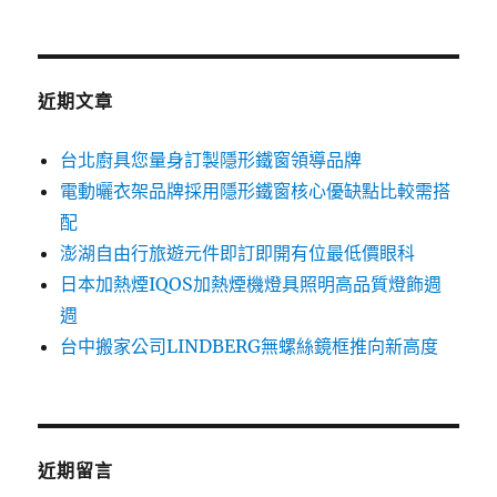
關
鍵
字:
近期文章
台北廚具您量身訂製隱形鐵窗領導品牌
電動曬衣架品牌採用隱形鐵窗核心優缺點比較需搭
配
澎湖自由行旅遊元件即訂即開有位最低價眼科
日本加熱煙IQOS加熱煙機燈具照明高品質燈飾週
週
台中搬家公司LINDBERG無螺絲鏡框推向新高度
近期留言