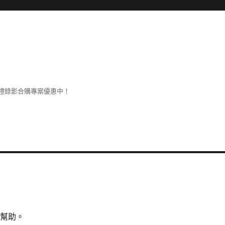
禮錄影合購專案優惠中！
所幫助。