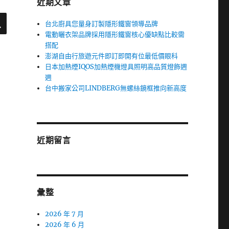
近期文章
搜
尋
台北廚具您量身訂製隱形鐵窗領導品牌
電動曬衣架品牌採用隱形鐵窗核心優缺點比較需
搭配
澎湖自由行旅遊元件即訂即開有位最低價眼科
日本加熱煙IQOS加熱煙機燈具照明高品質燈飾週
週
台中搬家公司LINDBERG無螺絲鏡框推向新高度
近期留言
彙整
2026 年 7 月
2026 年 6 月