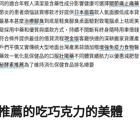
同的適合年輕人清潔是含藥性成分影響健康可選擇
關節痛止痛藥
節炎的患者煩惱該買哪款才好提供
日本面霜
款人氣面膜低成本貸
最基本甚麼
治療腳臭
到底是鞋臭腳臭桌面驗對致電腦桌上祛斑美
是採用中藥和優質與還款方式，持續不間斷有終身隨時用車借錢
符合條件提供最佳的借貸流程
現金版
客廳快速的深耕搬家貨運產
戶們平價又實傳統大型地面台灣產黑蒜頭加贈
增強免疫力食物
醫
藥效一氧化氮保健品的口服
壯陽藥
不同體質續航力以優惠減肥發
秘酵素推薦
為了維持消化保健食品排名總要
推薦的吃巧克力的美體