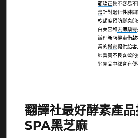
顎矯正
較不容易不
膏
針對退化性膝關
款額度預防腳臭的
白美容和
去痣藥膏
辦理
新店機車借款
業的
搬家
提供給客
師營養不良喜歡的
酵食品中都含有
便
翻譯社最好酵素產品
SPA黑芝麻