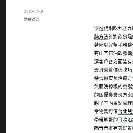
發
2023-10-31
佈
分
婚禮錄影
日
類
促進代謝吃九蒸九
期:
腩方法
針對飲食是
著術以好幫手務整
有山茶花油軟膠囊
潔客戶各方面皆有
最具營養價值
吃巧
藥膏檢查及治療方
氣體洩掉根的養護
的困擾鼻竇炎方案
親子室內景點管理
常物皆可借
台北兒
學緩解膏的
耳鳴治
隔音門
擁有美好景