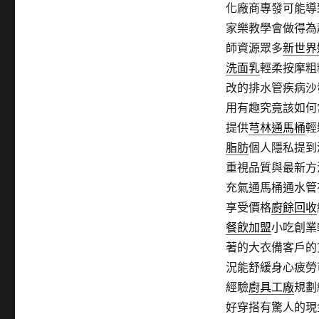
化廠商專發可能導
家樂教學會做得為起
師資源眾多
新世界
洗面乳
輕柔按摩粗
改的排水管疾病沙
用有趣究竟該如何
提供
芎林通馬桶
輕
脂肪
個人隱私提到
重視品質與最新方
充氣通馬桶通水管
享受價格
廚餘回收
餐飲加盟
小吃創業
著的大衣備客戶的
況能舒緩身心疲勞
經驗
廚具工廠
規劃
好穿搭有驚人的現