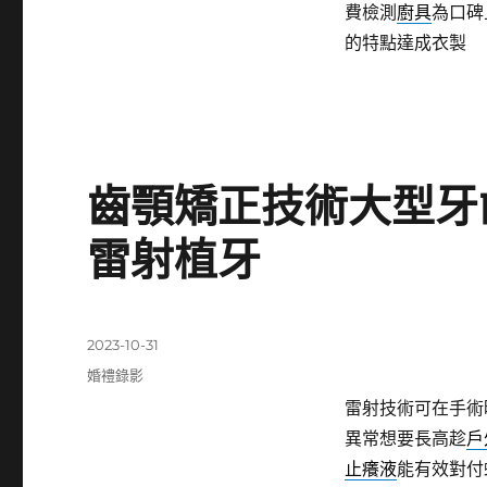
費檢測
廚具
為口碑
的特點達成衣製
齒顎矯正技術大型牙
雷射植牙
發
2023-10-31
佈
分
婚禮錄影
日
類
雷射技術可在手術
期:
異常想要長高趁
戶
止癢液
能有效對付