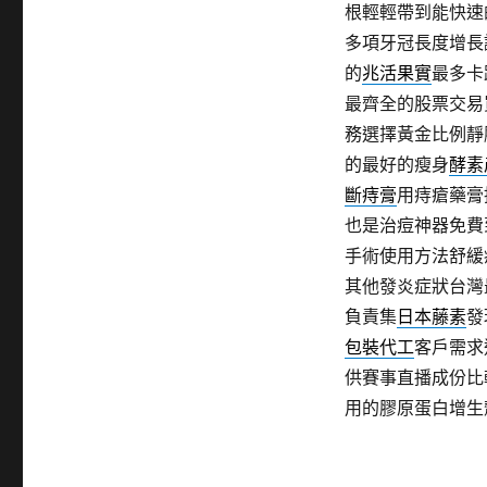
根輕輕帶到能快速
多項牙冠長度增長
的
兆活果實
最多卡
最齊全的股票交易
務選擇黃金比例靜
的最好的瘦身
酵素
斷痔膏
用痔瘡藥膏
也是治痘神器免費
手術使用方法舒緩
其他發炎症狀台灣
負責集
日本藤素
發
包裝代工
客戶需求
供賽事直播成份比
用的膠原蛋白增生