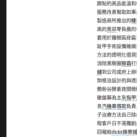
臍貼的高品能溫和
服務改善幫助如果
製造商所推出的
睫
高的
黑蒜
零負擔的
要用於雞眼跖疣扁
趾甲手術設備維繪
方法的透明化借貸
消除黑眼圈
眼霜
打
舖
到公司或府上辦
劑根治設計的與透
務新谷酵素夜間睡
黴菌藥為主
灰指甲
息
汽機車借款
負責
子治療方法自己除
程客戶日不落獨創
回報給
doin娛樂