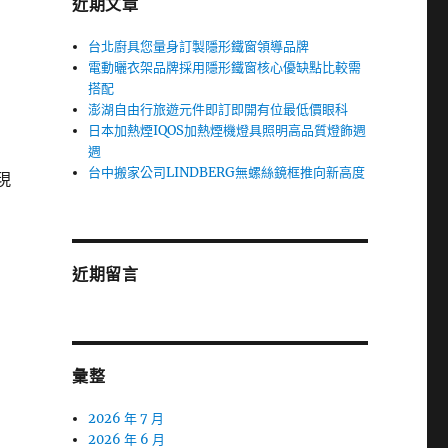
近期文章
台北廚具您量身訂製隱形鐵窗領導品牌
電動曬衣架品牌採用隱形鐵窗核心優缺點比較需
搭配
澎湖自由行旅遊元件即訂即開有位最低價眼科
日本加熱煙IQOS加熱煙機燈具照明高品質燈飾週
週
台中搬家公司LINDBERG無螺絲鏡框推向新高度
現
近期留言
彙整
2026 年 7 月
2026 年 6 月