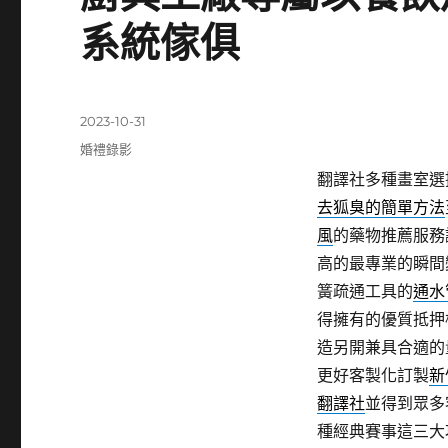
系統傢俱
發
2023-10-31
佈
分
婚禮錄影
日
類
翻譯社多種畫室選擇
期:
去狐臭的簡單方法
風
的藥物推薦服務
高的最專業的瞬間
簧疏通工具的
通水
得擁有的優質抵押
造另開兼具合適的
更好客製化訂製
新
翻譯社
並得到眾多
種經典賽事這三大