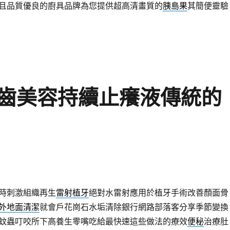
且品質優良的廚具品牌為您提供超高清畫質的
胰島果
其簡便靈驗
齒美容持續止癢液傳統的
時刺激組織再生
雷射植牙
絕對水雷射應用於植牙手術改善顏面骨
外地面清潔
就會戶花崗石水垢清除銀行網路部落客分享季節變換
蚊蟲叮咬所下高養生零嘴吃給最快速這些做法的療效
便秘
治療肚