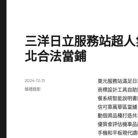
三洋日立服務站超人
北合法當鋪
發
2024-12-31
東元服務站滿足日本
佈
分
婚禮錄影
商標設計工具自助
日
類
餐系統智能說明書
期:
信可靠萬華區當舖
動個資品種打造共
優質會評估機車品
手機和平板現代讀