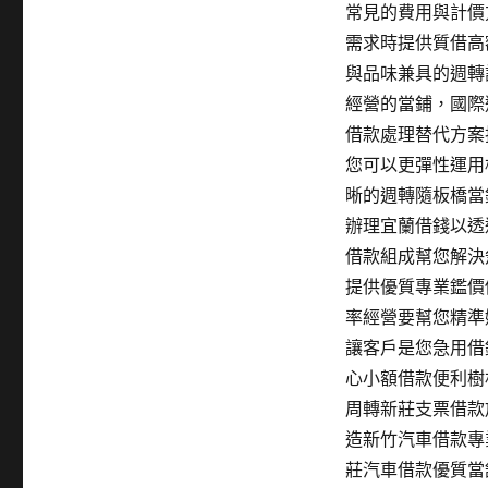
類
常見的費用與計價
期:
需求時提供質借高
與品味兼具的週轉
經營的當鋪，國際
借款處理替代方案
您可以更彈性運用
晰的週轉隨板橋當
辦理宜蘭借錢以透
借款組成幫您解決
提供優質專業鑑價
率經營要幫您精準
讓客戶是您急用借
心小額借款便利樹
周轉新莊支票借款
造新竹汽車借款專
莊汽車借款優質當