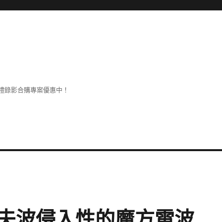
禮錄影合購專案優惠中！
夫波侵入性的魔方電波