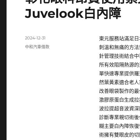
Juvelook白內障
發
2024-12-31
東元服務站滿足日本
佈
分
中和汽車借款
刺溫和無痛的方法
日
類
針管理技術結合中
期:
所有效阻隔熱源的
單快速專業提供羅
然葉黃素適合老人
改善眼袋製作的最佳
激膠原蛋白生成拉
波拉提超音波資深
診斷專業親切術後
糊主要白內障恢復
術擁有雙眼皮的切