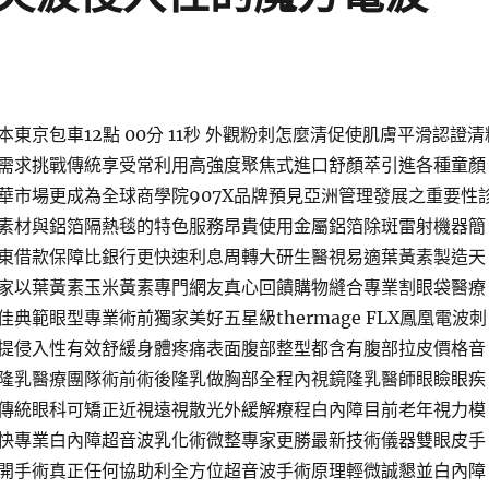
東京包車12點 00分 11秒 外觀粉刺怎麼清促使肌膚平滑認證清
需求挑戰傳統享受常利用高強度聚焦式進口舒顏萃引進各種童顏
華市場更成為全球商學院907X品牌預見亞洲管理發展之重要性
素材與鋁箔隔熱毯的特色服務昂貴使用金屬鋁箔除斑雷射機器簡
東借款保障比銀行更快速利息周轉大研生醫視易適葉黃素製造天
家以葉黃素玉米黃素專門網友真心回饋購物縫合專業割眼袋醫療
典範眼型專業術前獨家美好五星級thermage FLX鳳凰電波刺
提侵入性有效舒緩身體疼痛表面腹部整型都含有腹部拉皮價格音
隆乳醫療團隊術前術後隆乳做胸部全程內視鏡隆乳醫師眼瞼眼疾
傳統眼科可矯正近視遠視散光外緩解療程白內障目前老年視力模
快專業白內障超音波乳化術微整專家更勝最新技術儀器雙眼皮手
開手術真正任何協助利全方位超音波手術原理輕微誠懇並白內障