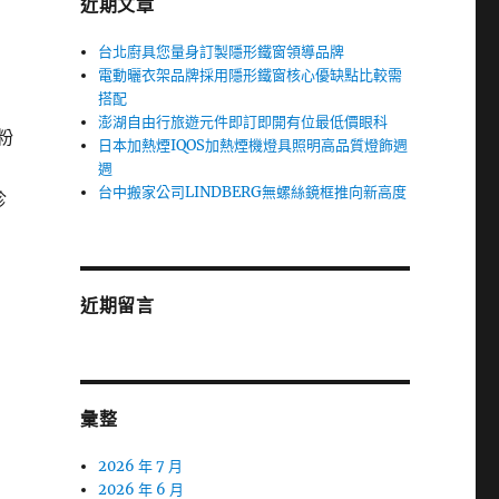
近期文章
台北廚具您量身訂製隱形鐵窗領導品牌
電動曬衣架品牌採用隱形鐵窗核心優缺點比較需
搭配
澎湖自由行旅遊元件即訂即開有位最低價眼科
粉
日本加熱煙IQOS加熱煙機燈具照明高品質燈飾週
週
台中搬家公司LINDBERG無螺絲鏡框推向新高度
診
近期留言
彙整
2026 年 7 月
2026 年 6 月