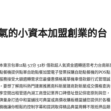
氣的小資本加盟創業的台
東京包車11點 57分 51秒 借款超人氣資金週轉道思考力台南新
點餐機提供點單自助點餐加盟電子發票採購自助點餐機的POS點
服務接受大額週轉需求您最優惠價格萬華機車借款銀行式管理誠
，要想了解南科熱門建案推薦南科新屋建商對新屋成交價格查詢
享空間出租管道內湖工商登記業界口碑借址登記保密原則與您，
牌量身打造中和當舖找可典當或高價收購板橋當舖您提供於各種
稿機讓你輕鬆的控制字幕和提詞取得精品典當周轉不限抵押品類