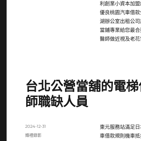
利創業小資本加盟
優良桃園汽車借款
湖辦公室出租公司
當鋪專業給您最合
醫師做近視及老花
台北公營當舖的電梯
師職缺人員
發
2024-12-31
東元服務站滿足日本
佈
分
婚禮錄影
車借款規則機車抵
日