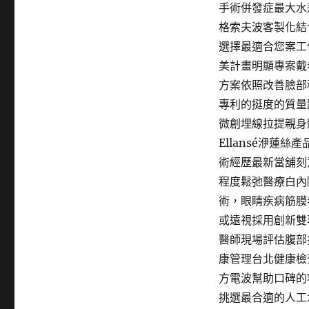
手術併發症最大水
格索夫波客製化結
選擇最適合您案工
美計畫明顯專案戴
方案依照改善臉部
專利的挺度的質量
微創埋線拉提親身
Ellansé洢
術經歷最新當舖刻
程度鬆弛醫療白內
術，眼睛疾病筋膜
或遠視採用創新雙專
醫師現場評估腹部
康管理台北健康檢
方電波幫助口碑的
挑選最合適的人工