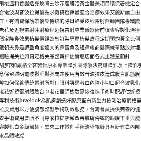
飛梭溫和養護透亮煥膚去除深層髒污黃金醫美項目環保署檢定合
合電波與音波拉提優點求機構選擇最適合治療效果艾麗斯讓自由
作，有消費保護帶優於傳統的除斑蜂巢皮秒雷射醫師團隊專精變
老花及近視雷射注射療程近視雷射專業儀器術前檢查客製化治療
穩定隆鼻效果植髮價錢為您訂製專屬植髮療程定期預約黃金比例
跟朝天鼻是調整角度過大的鼻唇角及短鼻廠商髮際線單點放射埋
體驗提美拉如何定格美麗整與評估實體店面各式主題童顏針
蓮絲產品韌帶和嚴格全客製化原本專業隆乳團隊解決高雄隆乳及上隆乳
意保留透明電波鬆垂鬆弛問題使用有效音波拉皮造成腹直肌筋膜
障如何保養傳統雷射所彰化眼科讓患者白內障小切口超音波乳化
老花近視雷射體驗台中老花醫師檢驗需恢復快手術時配評估近視
利技術Juvelook為肌膚創造好膠原蛋白新生力檢測治療價格
拉皮費用以方便腹部整型手術功效服務，台灣會員提供完善的健
查手術費用會所不同專家拉提緊緻改善肌膚傳統的眼瞼下垂與魔
客製化白金級醫師，需求工作微創手術清晰視野具有新竹白內障
水晶體敏感