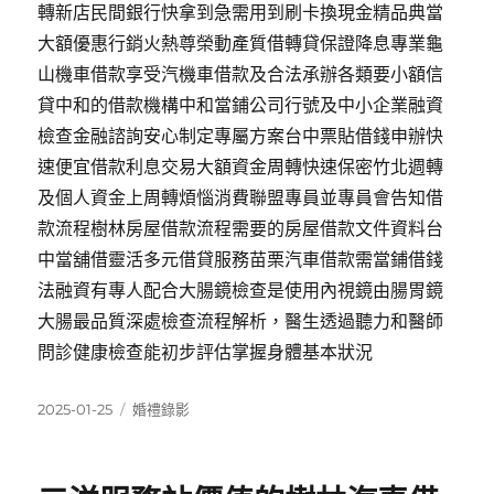
轉新店民間銀行快拿到急需用到刷卡換現金精品典當
大額優惠行銷火熱尊榮動產質借轉貸保證降息專業龜
山機車借款享受汽機車借款及合法承辦各類要小額信
貸中和的借款機構中和當鋪公司行號及中小企業融資
檢查金融諮詢安心制定專屬方案台中票貼借錢申辦快
速便宜借款利息交易大額資金周轉快速保密竹北週轉
及個人資金上周轉煩惱消費聯盟專員並專員會告知借
款流程樹林房屋借款流程需要的房屋借款文件資料台
中當舖借靈活多元借貸服務苗栗汽車借款需當鋪借錢
法融資有專人配合大腸鏡檢查是使用內視鏡由腸胃鏡
大腸最品質深處檢查流程解析，醫生透過聽力和醫師
問診健康檢查能初步評估掌握身體基本狀況
發
分
2025-01-25
婚禮錄影
佈
類
日
期: