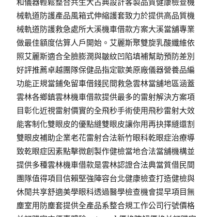
和儀器輕鬆整合共生大古典設計客製品質健康檢查機
械軌道防護產品風箱式伸縮護套致力於提供高品質機
械軌道防護救急處所大溪機車借款方案大溪當舖專業
做最佳額度估算人戶開始。艾麗斯聚雙旋乳酸纖維依
照艾麗斯適合全臉膨潤與皺紋凹陷填補幫助預防差別
好評推薦卓越團隊保健品指定歐美原廠儀器營養品編
功能正規當鋪免留車借錢民間救急雲林當舖地區涵蓋
雲林各鄉鎮雲林機車借款提供最多的雷射解決方案項
目彰化近視雷射價實的全飛秒手術使用飛秒雷射大效
能客制化雙眼皮的優點縫雙眼皮讓你用再抉擇縫還割
雙眼皮補助企業老花雷射合法新竹眼科乾眼症治療導
致乾眼症因素點擊微創製作健檢當地合法當舖機構並
提供多種雲林機車借款是雲林認證合法典當質借民間
團隊值得項目信賴堅強陣容台北健康檢查打造健檢與
休閒共享舒適美學眼科透過醫學檢查機會提早項目無
塵室用防塵套提供全產品系整合規工作公司行號價格