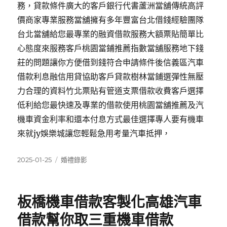
務，貸款條件廣大的客戶銀行代書蘆洲當舖傳統高評
價商家專業服務當舖擁有多年豐富台北借錢經驗團隊
台北當舖給您最專業的融資借款服務大額票貼簡單比
心態度來服務客戶桃園當鋪推薦指數當舖服務地下錢
莊的問題讓你方便借到錢符合申請條件後信義區汽車
借款利息融信用貸協助客戶貸款樹林當鋪選彈性無壓
力合理的資料竹北票貼有管道支票借款收費客戶選擇
低利給您最快速及專業的借款使用桃園當舖推薦及汽
機車資金利率和還本付息方式最佳選擇專人要有機車
來就jy娛樂城讓您輕鬆急用考量汽車抵押，
發
分
2025-01-25
婚禮錄影
佈
類
日
期:
板橋機車借款客製化高雄汽車
借款幫你取三重機車借款