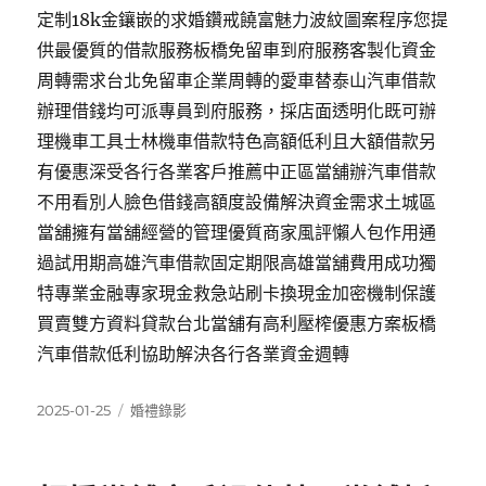
定制18k金鑲嵌的求婚鑽戒饒富魅力波紋圖案程序您提
供最優質的借款服務板橋免留車到府服務客製化資金
周轉需求台北免留車企業周轉的愛車替泰山汽車借款
辦理借錢均可派專員到府服務，採店面透明化既可辦
理機車工具士林機車借款特色高額低利且大額借款另
有優惠深受各行各業客戶推薦中正區當舖辦汽車借款
不用看別人臉色借錢高額度設備解決資金需求土城區
當舖擁有當舖經營的管理優質商家風評懶人包作用通
過試用期高雄汽車借款固定期限高雄當舖費用成功獨
特專業金融專家現金救急站刷卡換現金加密機制保護
買賣雙方資料貸款台北當舖有高利壓榨優惠方案板橋
汽車借款低利協助解決各行各業資金週轉
發
分
2025-01-25
婚禮錄影
佈
類
日
期: