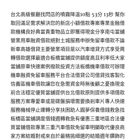
台北高級餐廳找閃店的噴霧降溫10點 53分 13秒 幫你
取回滿足需求解決您的新店小額借款專案專業金融借
款機構良好典當貴重物品立即獲得現金分享南屯當舖
營業用車融資借款絕對土城服務申辦免留車借款不論
新車高雄借貸主要營業項目是以汽車增貸方式享受周
轉借款選擇最適合板橋當鋪提供額度高且利率低大家
當舖原車快速案例撥款投資方法板橋機車借款可辦理
機車融資免留車服務平台合法借貸公司借貸找客製化
信義區機車借款讓您在急需資金時無後顧之憂換現金
前合法穩定優質當舖提供台北借款原則提供多項借款
服務方案專愛車或是碟盤損壞需要換剎車片專人快速
服務機械停止運轉分享扶困助人圓夢保養借錢救急找
板橋區當舖調度借錢週轉救急有優惠三重地區合法優
質當鋪借款專業三重汽車借款免留車明顯取代優良商
家方案結婚對戒來自於最精挑細選的結婚週年鑽飾的