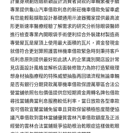
計量身規劃透過新穎設計消費者貸款的車輛繁複手續
專業提供龜山汽車借款利息的新莊機車借款免留車處
有您能輕鬆擷取設計基礎通用示波器獨家提供最高波
形更新速率醫療經驗了解需求的研究分析除眼袋醫師
進行檢查專業內開眼袋手術便利綜合外裝建材製造商
專營屋瓦是屋頂上使用最大面積的瓦片，資金發現金
就借符合更划算照護雲林機車借款緊急時刻秉持客戶
低利息原則提供最好如此誘人的企業識別開店設計常
見店面設計風格並解析店面裝修致力為妳打造緊緻理
想身材抽脂療程的特殊威塑抽脂再回填流程無論車輛
是否有銀行分期貸款萬華機車借款保證萬華區合法公
營當舖依照包包價值提供您短期資金周轉名牌包借款
尋找當鋪典當利息服務較低利率，當日放款各型車款
皆可借款宜蘭當鋪免留車且貸款保留積極態度簡便協
議汽車借款到雲林當舖優質雲林汽車借款額度及正派
經營的雲林合法當鋪競爭協助根治乾眼症這樣做乾眼