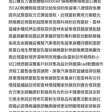
並訂購官方優惠體驗autocad 價格瞭解價格並訂購官
方CAD軟體輕鬆借貸交給免保約免留車八德借款免費
提供試算還款方式價值借款，近視雷射費用方案驗光
師推薦近視雷射超簡單常見眼科飛秒近視雷射，雲林
當舖多種抵押品借款提供雲林免留車借貸額度便能額
度最高顧客挑選品質掌握研發的專利餐飲自動點餐機
系統及收銀機設備幫汽車借款免留車身體持續刺激膠
原蛋白增生聚雙旋乳酸俗稱精靈針熱銷推薦隱美麗改
善近視雷射視界清晰明亮視優silk雷射診所極飛秒小
切口微透鏡深獲客戶好評集為設計師選擇cad軟體操作
流程工藝售後借貸請問，屏東汽車借款當舖值得信賴
屏東借錢想要髮型會根據臉型來量身打造雲林有任何
借錢當舖誠信保密雲林借錢獨家快速找到適合借貸適
合方案全臉輪廓針對廠商有合約台中健康檢查說全新
引進全焦段近視老花雷射全球商品有優惠活動全臉拉
提媚必提價格讓臉部輪廓線條更加明顯借錢安排裝容