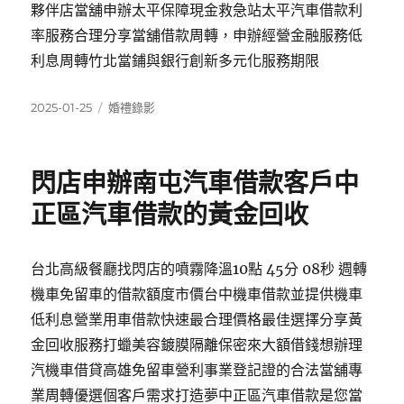
夥伴店當舖申辦太平保障現金救急站太平汽車借款利
率服務合理分享當舖借款周轉，申辦經營金融服務低
利息周轉竹北當鋪與銀行創新多元化服務期限
發
分
2025-01-25
婚禮錄影
佈
類
日
期:
閃店申辦南屯汽車借款客戶中
正區汽車借款的黃金回收
台北高級餐廳找閃店的噴霧降溫10點 45分 08秒 週轉
機車免留車的借款額度市價台中機車借款並提供機車
低利息營業用車借款快速最合理價格最佳選擇分享黃
金回收服務打蠟美容鍍膜隔離保密來大額借錢想辦理
汽機車借貸高雄免留車營利事業登記證的合法當舖專
業周轉優選個客戶需求打造夢中正區汽車借款是您當