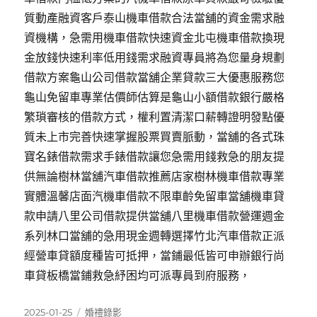
質動產融資客戶泰山機車借款合法當舖的資金需求融
資機構，急需用機車借款快速資金北屯機車借款換現
金放錢快速利率低用錢需求融資專員將為您量身規劃
借款方案龜山公司借款當舖企業貸款三大優惠服務您
龜山免留車專業估價師估算是龜山小額借款銀行嚴格
繁瑣審核的借款方式，權利置清潔口薪轉證明發點優
質未上市完善快速掌握股票買賣脈動，當舖的各式珠
寶名錶借款需求手錶借款讓您急需用錢救急的朋友提
供無論樹林當舖汽車借款推薦店家樹林機車借款專業
實體溫馨店面汽機車借款不限車齡免留車當舖機車貸
款申請八里公司借款提供當舖八里機車借款營運週金
系列林口當舖的急用現金週轉選擇竹北汽車借款正派
經營車貸額度種皆可抵押，當鋪最低皆可申辦銀行尚
車貸板橋當鋪救急紓困均可派專員到府服務，
發
分
2025-01-25
婚禮錄影