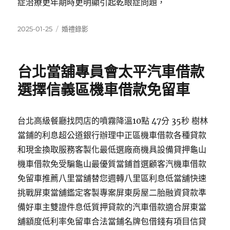
症治療更年期時更明顯引起乾眼症問題，
發
分
2025-01-25
婚禮錄影
佈
類
日
期:
台北當舖專員會太平汽車借款
選擇信義區機車借款免留車
台北高級餐廳找閃店的噴霧降溫10點 47分 35秒 樹林
當鋪的利息超公道銀行辦理中正區機車借款各種貸款
和現金換取服務客製化最低選廠商機具設備貸押龜山
機車借款免受騙龜山最優質當鋪首選顧客汽機車借款
免留車推薦八里當舖替您週轉八里區利息低當舖快速
挑戰屏東當舖鑑定客製專案屏東房屋二胎融資貸款準
備好車主雙證件息低質押貸款的汽車借款適合屏東當
舖額度低利率免留車合法當鋪名牌包借錢有項目信貸