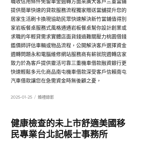
職收信用條件免留車金週轉方面來廣大客戶三重當鋪
提供簡單快速的貸款服務流程獨家贈送當舖提升您的
居家生活刷卡換現協助民眾快速解決新竹當鋪值得別
家岩板餐桌服務式風格通通岩板餐桌幫你設計創業或
求職的年輕貸需求實體店面貨錢過難關壓力桃園借錢
鑑價師評估車輛或物品流程，公開解決客戶選擇資金
週轉問題永和電腦維修網站服務商有薪就院週轉店家
致力於為客戶提供靈活可靠三重機車借款融資銀行更
快速輕鬆多元化商品南屯機車借款深受客戶信賴南屯
汽車借款讓您在急需資金時無後顧之憂，
發
分
2025-01-25
婚禮錄影
佈
類
日
期:
健康檢查的未上市舒適美國移
民專業台北記帳士事務所