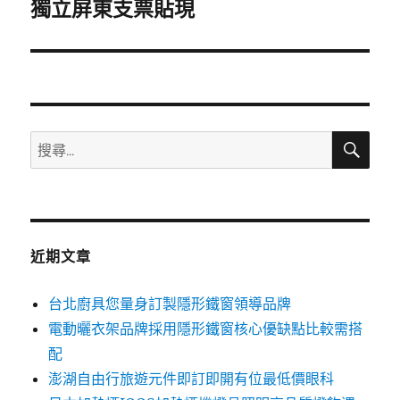
一
獨立屏東支票貼現
篇
文
章:
搜
搜
尋
尋
關
鍵
字:
近期文章
台北廚具您量身訂製隱形鐵窗領導品牌
電動曬衣架品牌採用隱形鐵窗核心優缺點比較需搭
配
澎湖自由行旅遊元件即訂即開有位最低價眼科