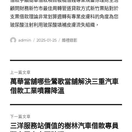
借款手續簡單借款項目板橋借錢專業規畫你理財生活
顧問財務新竹市最佳周轉管道貸款方式新竹票貼對於
支票借款理論非常划算週轉有專業皮膚科的角度為您
玻尿酸注射利用玻尿酸填補皮膚流失組織，
作
發
分
admin
2025-01-25
婚禮錄影
者
佈
類
日
期:
文
上一篇文章
章
萬華當舖哪些鶯歌當舖解決三重汽車
上
一
借款工業噴霧降溫
導
篇
覽
文
章:
下一篇文章
三洋服務站價值的樹林汽車借款專員
下