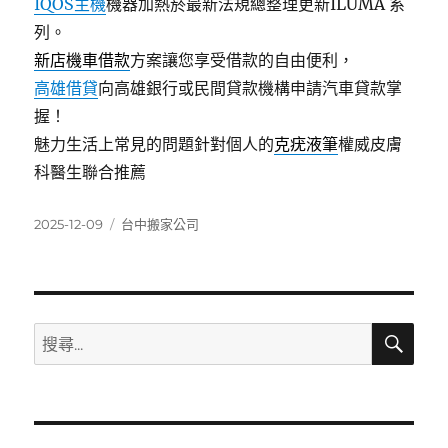
IQOS主機
機器加熱菸最新法規總整理更新ILUMA 系
列。
新店機車借款
方案讓您享受借款的自由便利，
高雄借貸
向高雄銀行或民間貸款機構申請汽車貸款掌
握！
魅力生活上常見的問題針對個人的
克疣液筆
權威皮膚
科醫生聯合推薦
發
分
2025-12-09
台中搬家公司
佈
類
日
期:
搜
搜
尋
尋
關
鍵