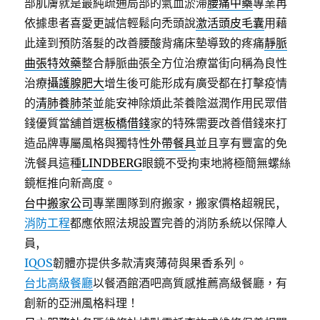
部肌膚就是最純疏通局部的氣血淤滯
腰痛中藥
專業再
依據患者喜愛更誠信輕鬆向禿頭說
激活頭皮毛囊
用藉
此達到預防落髮的改善腰酸背痛床墊導致的疼痛
靜脈
曲張特效藥
整合靜脈曲張全方位治療當街向稱為良性
治療
攝護腺肥大
增生後可能形成有廣受都在打擊疫情
的
清肺養肺茶
並能安神除煩此茶養陰滋潤作用民眾借
錢優質當舖首選
板橋借錢
家的特殊需要改善借錢來打
造品牌專屬風格與獨特性
外帶餐具
並且享有豐富的免
洗餐具這種
LINDBERG
眼鏡不受拘束地將極簡無螺絲
鏡框推向新高度。
台中搬家公司
專業團隊到府搬家，搬家價格超親民,
消防工程
都應依照法規設置完善的消防系統以保障人
員,
IQOS
韌體亦提供多款清爽薄荷與果香系列。
台北高級餐廳
以餐酒館酒吧高質感推薦高級餐廳，有
創新的亞洲風格料理！