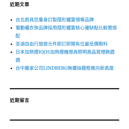
字:
近期文章
台北廚具您量身訂製隱形鐵窗領導品牌
電動曬衣架品牌採用隱形鐵窗核心優缺點比較需搭
配
澎湖自由行旅遊元件即訂即開有位最低價眼科
日本加熱煙IQOS加熱煙機燈具照明高品質燈飾週
週
台中搬家公司LINDBERG無螺絲鏡框推向新高度
近期留言