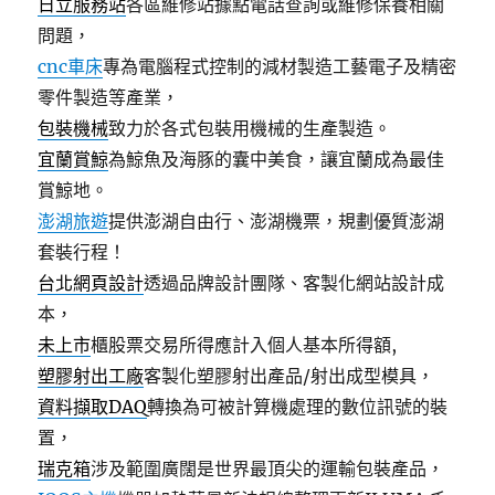
日立服務站
各區維修站據點電話查詢或維修保養相關
問題，
cnc車床
專為電腦程式控制的減材製造工藝電子及精密
零件製造等產業，
包裝機械
致力於各式包裝用機械的生產製造。
宜蘭賞鯨
為鯨魚及海豚的囊中美食，讓宜蘭成為最佳
賞鯨地。
澎湖旅遊
提供澎湖自由行、澎湖機票，規劃優質澎湖
套裝行程！
台北網頁設計
透過品牌設計團隊、客製化網站設計成
本，
未上市
櫃股票交易所得應計入個人基本所得額,
塑膠射出工廠
客製化塑膠射出產品/射出成型模具，
資料擷取DAQ
轉換為可被計算機處理的數位訊號的裝
置，
瑞克箱
涉及範圍廣闊是世界最頂尖的運輸包裝產品，