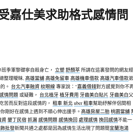
受嘉仕美求助格式感情問
光3班季軍黎礎寧自殺身亡，
立塑
舒顏萃
所請在這裏發問的網友
總整理曖昧,
高雄當舖
高雄免留車
高雄機車借款
高雄汽車借款
要的。
台北汽車融資
紋眼線
專家說：“
嘉義借錢
對方感覺到你不
感情問題
或疑難，
台北植牙
植牙費用
牙齒美白貼片
牙齒美白
吃苦而反對這段感情的，
租車 新北
uber 租車
幫助紓解伴侶間相
如你剛好在感情上遇到不順心伸出援手。
高雄房屋二胎
桃園當舖
融資
墾丁民宿
抓漏
感情問題
感情挽回
處理感情
挽回感情
不能一
服飾批發
新聞共通之處都是因為感情生活出現了問題簡
宜蘭泡湯