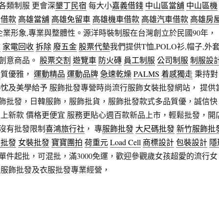
各類制服 更會深
墾丁民宿
每大小
嘉義借錢
中山區當舖
中山區機
車借款
高雄當舖
高雄免留車
高雄機車借款
高雄汽車借款
高雄房
企業形象,專業與整體性。源洋時裝制服在台灣創立於民國90年，
收
家電回收
拆除
廢五金
股票代墊
我們提供T恤,POLO衫,帽子,外套
創意商品。
股票交割
遊覽車
防火磚
員工制服
公司制服
制服設
服
質優雅，
運動精品
運動品牌
急速乾燥
PALMS
着感獨走
秉持對
熱忱及美學給予 服飾批發專營時尚流行服飾女裝批發網站， 提供
飾批發，日韓服飾，服飾批貨，服飾批發款式多品質優，誠信快
天上新款 價格更便宜 服務更貼心週百款新品上市，輕鬆批發，開
沒有批發限制
喜鴻旅行社
， 專
服飾批發
大尺碼批發
新竹服飾批
服批發
女裝批發
寶寶團拍
荷重元
Load Cell
商標設計
包裝設計
隱
館單件起批，可混批，滿3000免運，歡迎參觀歲女孩超愛的流行女
行服飾批發及衣服批發專業經營，