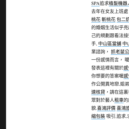
SPA
追求
植髮機器
去年在女友上班處
桃花
斬桃花
包二
的婚姻生活似乎亮
己的規劃跟看法接
手,
中山區當舖
中
業諮詢，
抓老鼠
一份感情而言， 
發表這裡有關於
感
你想要的答案喔
感
作公開異地戀,姐弟
速核貸
，請在這裏
眾對於藝人
租車
的
貌.
喜鴻評價
喜鴻
縮包裝
吸引,追求