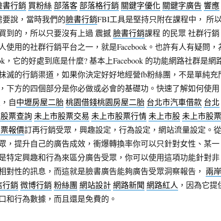
臉書行銷
買粉絲
部落客
部落格行銷
關鍵字優化
關鍵字廣告
響應
需要說，當時我們的
臉書行銷
FBI工具是堅持只附在課程中， 所
買到的，所以只要沒有上過 震撼
臉書行銷
課程 的民眾 社群行銷
使用的社群行銷平台之一，就是Facebook。也許有人有疑問，
ook，它的好處到底是什麼? 基本上Facebook 的功能網路社群是網
抹滅的行銷渠道，如果你決定好好地經營fb粉絲團，不是單純充
，下方的四個部分是你必做或必會的基礎功。快速了解如何使用
定，自
中壢房屋二胎
桃園借錢
桃園房屋二胎
台北市汽車借款
台北
市股票查詢
未上市股票交易
未上市股票行情
未上市股
未上市股
股票報價
訂再行銷受眾，興趣設定，行為設定，網站流量設定。
眾，提升自己的廣告成效，衝爆轉換率你可以只針對女性、某一
是特定興趣和行為來區分廣告受眾，你可以使用這項功能針對非
相對性的訊息，而這就是臉書廣告能夠廣告受眾洞察報告，
兩
信行銷
微博行銷
粉絲團
網站設計
網路新聞
網路紅人
，因為它提
口和行為數據，而且還是免費的。