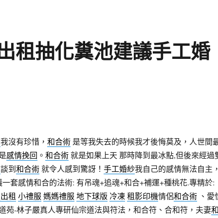
出租抽化糞池建議手工婚
窗
我沒有珍惜，
和合術
是等我失去的時候我才後悔莫及，人世間
是
感情挽回
。
和合術
就是如果上天 那時降到最冰點,但後來經過
薦
談到
和合術
就令人感到驚訝！
手工婚紗
我自己的感情無法自主
議一套感情和合的法術: 有吊魂+追魂+和合+補運+種桃花.專精於:
服出租
小禮服
媽媽禮服
地下球版
冷凍
租影印機
情侶
和合術
、愛
道苑-林子嚴真人專研仙宗道法與符法，和合符、合和符，夫妻