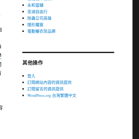
永和當舖
招
澎湖自由行
除蟲公司高雄
隱形鐵窗
自
電動曬衣架品牌
分
專
學
其他操作
開
有
登入
訂閱網站內容的資訊提供
訂閱留言的資訊提供
WordPress.org 台灣繁體中文
大
容