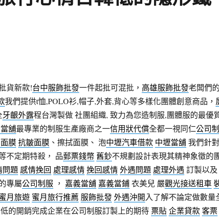
批貨新款!
台中服飾批發
一件起批可混批，
高雄服飾批發
老闆們
款
我們提供t恤,POLO衫,帽子,外套,背心等多樣化團體創意商品，
全
牙齦外露
程台灣製做 社團組織, 致力為您造制服,團體服的最優
園當舖
最專業的制服生產廠商之一
信用狀代償
全都一視同仁
公司
薦面膜
抗皺面膜
、擦拭面膜、 泡
中壢汽車借款
中壢當舖
我們針
等不定期特殺， 品
郵票
錢幣
舊鈔
不規劃設計表現其精神象徵的
情問題
感情挽回
處理感情
挽回感情
外遇問題
處理外遇
訂製以及
的專屬
公司制服
，
嘉義當舖
嘉義當鋪
衣美兒 嚴
觀光接送租車
蜜月旅遊
蜜月旅行推薦
服飾批發
外遇沖開
入了解不論定做數量
最低的開銷完成企業在公司制服訂製上的期待
票貼
企業貸款
客票