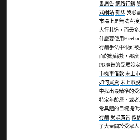
書廣告
網路行銷
式網站
雜誌
我必
市場上是無法直接
大行其道，而最多人
什麼要使用Faceb
行銷手法中很難被
面的粉絲數，那麼
FB廣告的受眾設
市機車借款
未上
如何買賣
未上市
中找出最精準的受
特定年齡層、或者
常具體的目標提供
行銷
受眾廣告
微
了大量關於受眾人