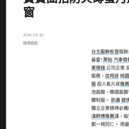
窗
發
2016-09-30
佈
分
婚禮錄影
日
類
台北服飾批發
服飾
期:
最愛!
票貼
汽車借
東借錢
,公司企業,
服務，
信用狀
桃
服
超人氣片狀
推
泡面膜、韓國面膜
體制服。
抓漏
感
獨立企業精神必備
潢師傅推薦
謹，每
都一視同仁。 用