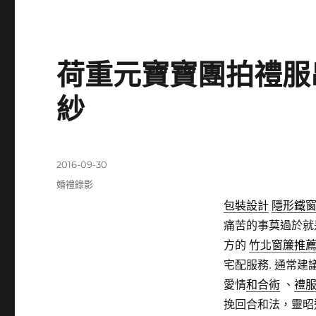
荷重元寶寶團拍禮服
紗
發
2016-09-30
佈
分
婚禮錄影
日
類
包裝設計
隱形鐵
期:
痛苦的事莫過於就
方的
竹北窗簾推
宅配服務. 通常建
愛情
和合術
、
禮
挽回合和法，靈昭