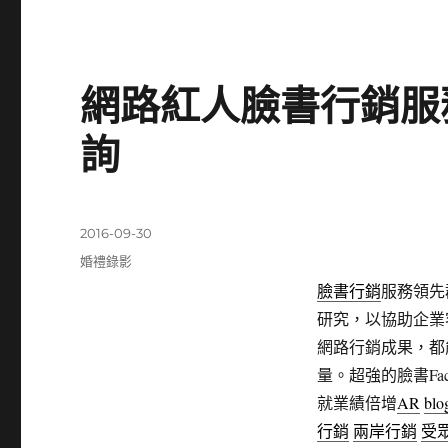
網路紅人臉書行銷服
詢
發
2016-09-30
佈
分
婚禮錄影
日
類
臉書行銷
服務領先
期:
研究，以協助企業
網路行銷成果，都
量。超強的臉書Fac
就業績倍增
AR
bl
行銷
兩岸行銷
受