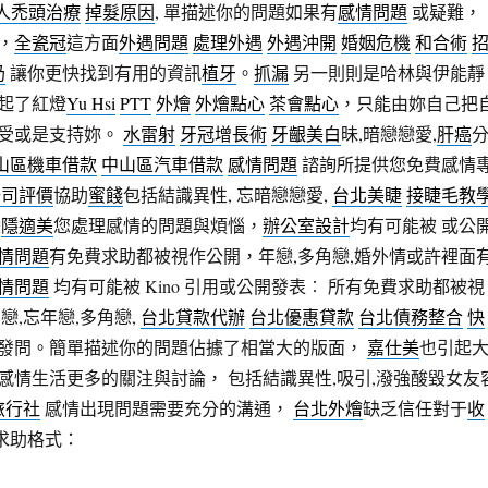
人
禿頭治療
掉髮原因
, 單描述你的問題如果有
感情問題
或疑難，
，
全瓷冠
這方面
外遇問題
處理外遇
外遇沖開
婚姻危機
和合術
奶
讓你更快找到有用的資訊
植牙
。
抓漏
另一則則是哈林與伊能靜
起了紅燈
Yu Hsi
PTT
外燴
外燴點心
茶會點心
，只能由妳自己把
受或是支持妳。
水雷射
牙冠增長術
牙齦美白
昧,暗戀戀愛,
肝癌
山區機車借款
中山區汽車借款
感情問題
諮詢所提供您免費感情
公司評價
協助
蜜餞
包括結識異性, 忘暗戀戀愛,
台北美睫
接睫毛教
曖
隱適美
您處理感情的問題與煩惱，
辦公室設計
均有可能被 或公
情問題
有免費求助都被視作公開，年戀,多角戀,婚外情或許裡面
情問題
均有可能被 Kino 引用或公開發表︰ 所有免費求助都被視
戀,忘年戀,多角戀,
台北貸款代辦
台北優惠貸款
台北債務整合
快
發問。簡單描述你的問題佔據了相當大的版面，
嘉仕美
也引起
感情生活更多的關注與討論， 包括結識異性,吸引,潑強酸毀女友
旅行社
感情出現問題需要充分的溝通，
台北外燴
缺乏信任對于
收
,求助格式：