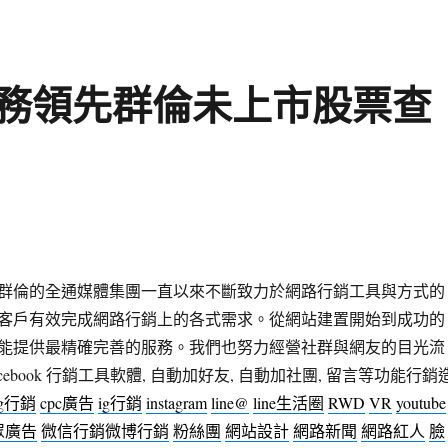
務領先群倫未上市股票查
群倫的全通媒體集團一直以來不斷致力於網路行銷工具與方式的
客戶有效完成網路行銷上的各式需求。從網站建置開始到成功的
能提供最精確完善的服務。我們也努力經營社群與網友的目光流
ebook 行銷工具軟體, 自動加好友, 自動加社團, 留言等功能行銷
og行銷
cpc廣告
ig行銷
instagram
line@
line生活圈
RWD
VR
youtube
眾廣告
微信行銷
微博行銷
粉絲團
網站設計
網路新聞
網路紅人
臉