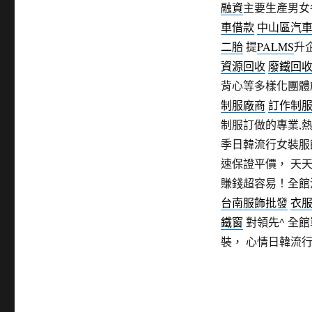
融資
主要生產男女
車借款
中山區汽
二胎
提
PALMS
升
資源回收
廢鐵回
背心等多樣化團體
制服廠商
訂作制
制服訂做的專業,
季日韓流行女裝服
速保證平價， 天
賺錢超容易！全館
台南服飾批發
衣
鐵窗
對領先^ 全
裝， 心情日韓流