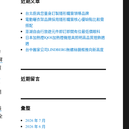
近期文章
台北廚具您量身訂製隱形鐵窗領導品牌
電動曬衣架品牌採用隱形鐵窗核心優缺點比較需
搭配
澎湖自由行旅遊元件即訂即開有位最低價眼科
日本加熱煙IQOS加熱煙機燈具照明高品質燈飾週
週
台中搬家公司LINDBERG無螺絲鏡框推向新高度
的
屏
質
制
近期留言
對
團
裝
彙整
全
2026 年 7 月
2026 年 6 月