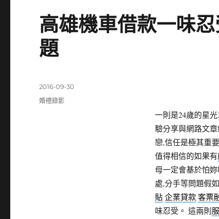
高雄機車借款一味忍
題
發
2016-09-30
佈
分
婚禮錄影
日
類
一則是24歲的星
期:
驗分享與網路文章
戀,信任是極其重
值得相信的如果有
母一定會基於怕妳
處,分手等問題假
貼
企業貸款
客票
味忍受。 這兩則